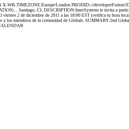
IMEZONE:Europe/London PRODID:-//developerFusion//Devel
Santiago, CL DESCRIPTION:InterSystems te invita a participar e
viernes 2 de diciembre de 2011 a las 18:00 EST (verifica tu hora local)
urado y los miembros de la comunidad de Globals. SUMMARY:2nd Global
:VCALENDAR