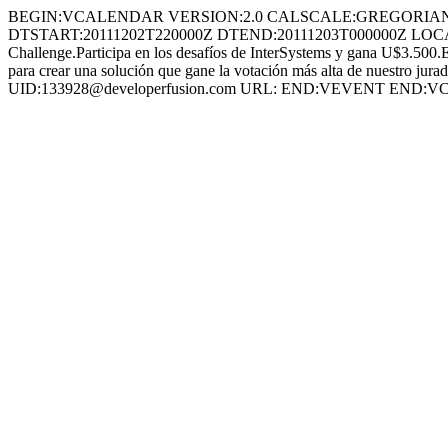
BEGIN:VCALENDAR VERSION:2.0 CALSCALE:GREGORIAN X-WR-T
DTSTART:20111202T220000Z DTEND:20111203T000000Z LOCATION:, , 
Challenge.Participa en los desafíos de InterSystems y gana U$3.500.El 
para crear una solución que gane la votación más alta de nuestro j
UID:133928@developerfusion.com URL: END:VEVENT END