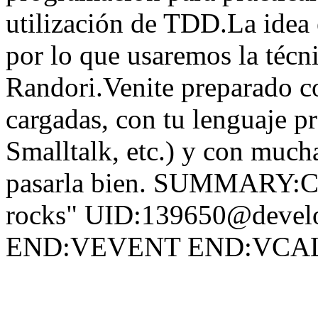
utilización de TDD.La idea 
por lo que usaremos la técn
Randori.Venite preparado co
cargadas, con tu lenguaje p
Smalltalk, etc.) y con mucha
pasarla bien. SUMMARY:Co
rocks" UID:139650@devel
END:VEVENT END:VC