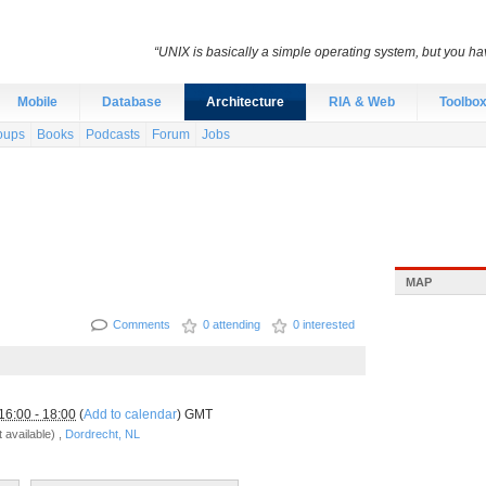
“UNIX is basically a simple operating system, but you hav
Mobile
Database
Architecture
RIA & Web
Toolbo
oups
Books
Podcasts
Forum
Jobs
MAP
Comments
0 attending
0 interested
16:00 - 18:00
(
Add to calendar
) GMT
 available) ,
Dordrecht, NL