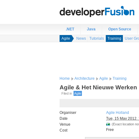
.NET
Java
Open Source
Agile
News
Tutorials
Training
User Gr
Home
Architecture
Agile
Training
Agile & Het Nieuwe Werken
Filed in
Agile
Organiser
Agile Holland
Date
Tue, 15 May 2012, 
Venue
(Exact location not
Free
Cost