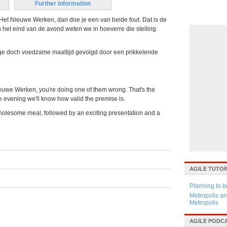
Further information
 Het Nieuwe Werken, dan doe je een van beide fout. Dat is de
het eind van de avond weten we in hoeverre die stelling
e doch voedzame maaltijd gevolgd door een prikkelende
ieuwe Werken, you're doing one of them wrong. That's the
he evening we'll know how valid the premise is.
wholesome meal, followed by an exciting presentation and a
AGILE TUTO
Planning to b
Metropolis an
Metropolis
AGILE PODC