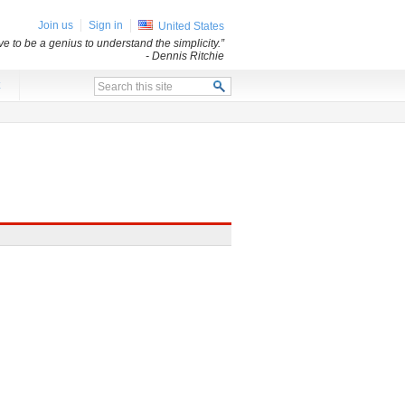
Join us
Sign in
United States
e to be a genius to understand the simplicity.”
- Dennis Ritchie
x