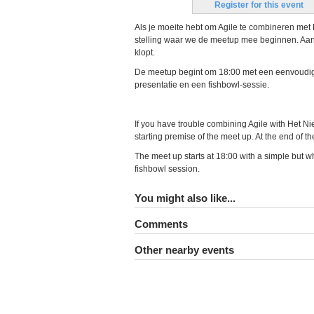
Register for this event
Als je moeite hebt om Agile te combineren met
stelling waar we de meetup mee beginnen. Aan 
klopt.
De meetup begint om 18:00 met een eenvoudig
presentatie en een fishbowl-sessie.
If you have trouble combining Agile with Het N
starting premise of the meet up. At the end of t
The meet up starts at 18:00 with a simple but 
fishbowl session.
You might also like...
Comments
Other nearby events