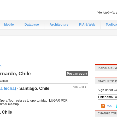
“An idiot with 
Mobile
Database
Architecture
RIA & Web
Toolbo
o
POPULAR EV
rnardo, Chile
Post an event
a map
STAY UP TO 
Page 1 of 1
a fecha)
- Santiago, Chile
Sign up for w
 Opera Tour, esta es tu oportunidad. LUGAR POR
rimer meetup.
RSS
, Chile
CHANGE YOU