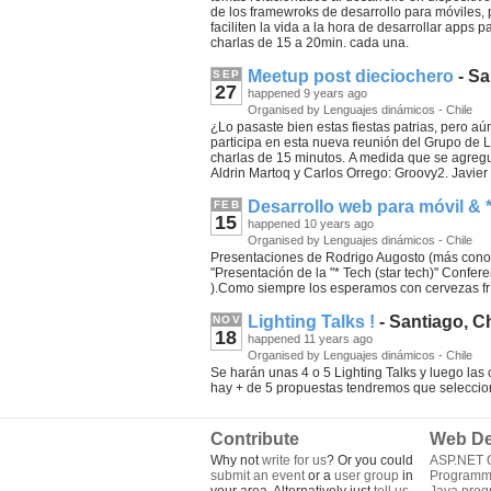
de los framewroks de desarrollo para móviles,
faciliten la vida a la hora de desarrollar apps
charlas de 15 a 20min. cada una.
Meetup post dieciochero
- Sa
SEP
27
happened 9 years ago
Organised by Lenguajes dinámicos - Chile
¿Lo pasaste bien estas fiestas patrias, pero 
participa en esta nueva reunión del Grupo de 
charlas de 15 minutos. A medida que se agregue
Aldrin Martoq y Carlos Orrego: Groovy2. Javie
Desarrollo web para móvil & 
FEB
15
happened 10 years ago
Organised by Lenguajes dinámicos - Chile
Presentaciones de Rodrigo Augosto (más conoci
"Presentación de la "* Tech (star tech)" Confe
).Como siempre los esperamos con cervezas fr
Lighting Talks !
- Santiago, Ch
NOV
18
happened 11 years ago
Organised by Lenguajes dinámicos - Chile
Se harán unas 4 o 5 Lighting Talks y luego la
hay + de 5 propuestas tendremos que seleccion
Contribute
Web De
Why not
write for us
? Or you could
ASP.NET Q
submit an event
or a
user group
in
Programm