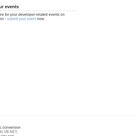
ur events
re for your developer-related events on
on -
submit your event
now.
c conversion
to VB.NET
,