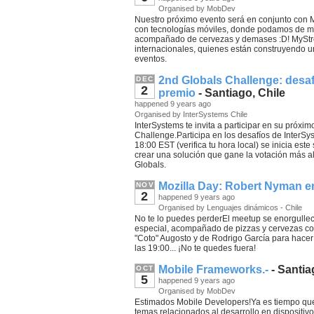
Organised by MobDev
Nuestro próximo evento será en conjunto co
con tecnologías móviles, donde podamos de ma
acompañado de cervezas y demases :D! MyStrea
internacionales, quienes están construyendo u
eventos.
2nd Globals Challenge: desa
DEC
2
premio
- Santiago, Chile
happened 9 years ago
Organised by InterSystems Chile
InterSystems te invita a participar en su próxi
Challenge.Participa en los desafíos de InterS
18:00 EST (verifica tu hora local) se inicia es
crear una solución que gane la votación más a
Globals.
Mozilla Day: Robert Nyman e
NOV
2
happened 9 years ago
Organised by Lenguajes dinámicos - Chile
No te lo puedes perderEl meetup se enorgulle
especial, acompañado de pizzas y cervezas co
"Coto" Augosto y de Rodrigo García para hacer 
las 19:00... ¡No te quedes fuera!
Mobile Frameworks.-
- Santia
OCT
5
happened 9 years ago
Organised by MobDev
Estimados Mobile Developers!Ya es tiempo que
temas relacionados al desarrollo en dispositi