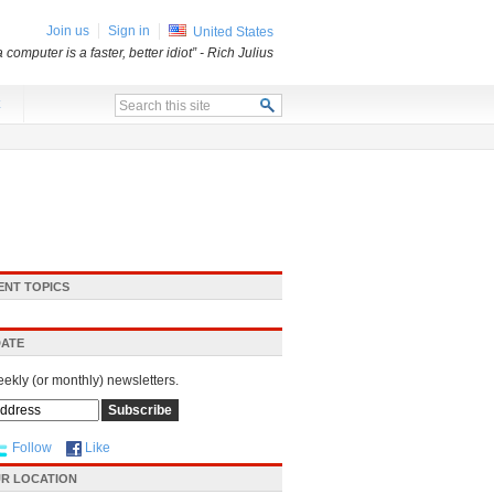
Join us
Sign in
United States
a computer is a faster, better idiot”
- Rich Julius
x
ENT TOPICS
DATE
eekly (or monthly) newsletters.
Follow
Like
R LOCATION