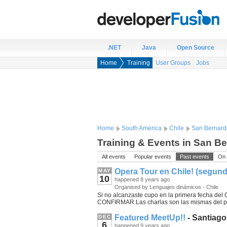
.NET
Java
Open Source
Home
Training
User Groups
Jobs
Home
South America
Chile
San Bernard
Training & Events in San Be
All events
Popular events
Past events
On 
Opera Tour en Chile! (segund
MAY
10
happened 8 years ago
Organised by Lenguajes dinámicos - Chile
Si no alcanzaste cupo en la primera fecha del
CONFIRMAR.Las charlas son las mismas del p
Featured MeetUp!!
- Santiago
DEC
6
happened 9 years ago