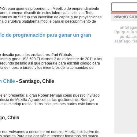
n MyStream quienes proponen un MeetUp de emprendimiento
nera amena, discutir de estos interesantes temas. Todo
m es un Startup con inversion de capital y de proyecciones
NEARBY CITI
na disruptiva plataforma mobile para el descubrimiento de
antofaga
iquique
la 
fío de programación para ganar un gran
punta ar
santiago
t
mo desafío para desarrolladores: 2nd Globals
ystems y gana U$3.500.El viernes 2 de diciembre de 2011 a las
te segundo desafío así que prepárate para escribir código para
lta de nuestro jurado y los miembros de la comunidad de
n Chile
- Santiago, Chile
ce en presentar al gran Robert Nyman como nuestro invitado
rtesía de Mozilla.Agradecemos las gestiones de Rodrigo
este meetup realidad.Las inscripciones partes este lunes a
go, Chile
 nos volvamos a encontrar en nuestro MeetUp exclusivo de
vos móviles.Para esta ocasión queremos tomarnos del marco