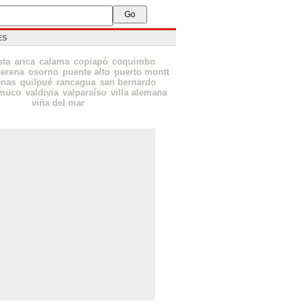
ES
sta
arica
calama
copiapó
coquimbo
serena
osorno
puente alto
puerto montt
enas
quilpué
rancagua
san bernardo
emuco
valdivia
valparaíso
villa alemana
viña del mar