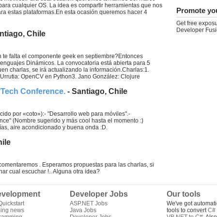
 para cualquier OS. La idea es compartir herramientas que nos
Promote yo
 para estas plataformas.En esta ocasión queremos hacer 4
Get free exposu
Developer Fusi
ntiago, Chile
aún te falta el componente geek en septiembre?Entonces
Lenguajes Dinámicos. La convocatoria está abierta para 5
n charlas, se irá actualizando la información.Charlas:1.
r Urrutia: OpenCV en Python3. Jano González: Clojure
*Tech Conference.
- Santiago, Chile
do por «coto»):- "Desarrollo web para móviles".-
rence" (Nombre sugerido y más cool hasta el momento :)
ías, aire acondicionado y buena onda :D.
ile
s comentaremos . Esperamos propuestas para las charlas, si
ar cual escuchar !.. Alguna otra idea?
velopment
Developer Jobs
Our tools
uickstart
ASP.NET Jobs
We've got automati
ing news
Java Jobs
tools to convert
C# 